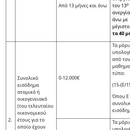
ο
Από 13 μήνες και άνω
τον 13
ανεργία
άνω με
μέγιστ
τα 40 μ
Τα μόρι
υπολογ
από το
μαθημα
τύπο:
0-12.000€
Συνολικό
(15-(Ε/1
εισόδημα
ατομικό ή
Όπου Ε
οικογενειακό
συνολι
(του τελευταίου
εισόδη
οικονομικού
2.
έτους για το
Τα μόρι
οποίο έχουν
υπολογ