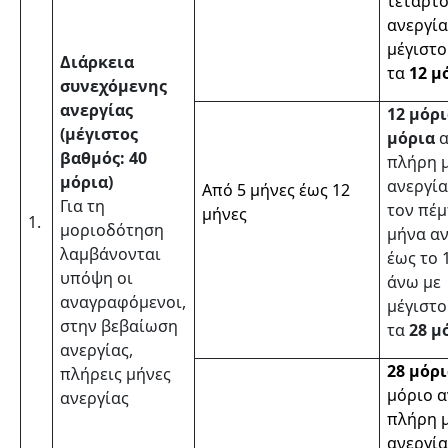
τέταρτ
ανεργία
μέγιστ
Διάρκεια
τα
12 μ
συνεχόμενης
ανεργίας
12 μόρι
(μέγιστος
μόρια
βαθμός: 40
πλήρη 
μόρια)
ανεργία
Από 5 μήνες έως 12
Για τη
τον πέ
μήνες
1.
μοριοδότηση
μήνα αν
λαμβάνονται
έως το 
υπόψη οι
άνω με
αναγραφόμενοι,
μέγιστ
στην βεβαίωση
τα
28 μ
ανεργίας,
28 μόρι
πλήρεις μήνες
μόριο 
ανεργίας
πλήρη 
ανεργία