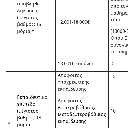
υποβληθεί
από το
δηλώσεις).
μαθημα
(μέγιστος
τύπο:
12.001-18.000€
βαθμός: 15
μόρια)*
(18000-
Όπου Ε
συνολι
εισόδη
18.001€ και άνω
0
Απόφοιτος
15
Υποχρεωτικής
εκπαίδευσης
Εκπαιδευτικό
Απόφοιτος
επίπεδο
Δευτεροβάθμιας/
(μέγιστος
10
Μεταδευτεροβάθμιας
βαθμός: 15
εκπαίδευσης
3.
μόρια)