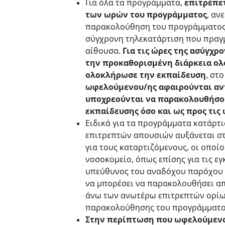
Για όλα τα προγράμματα,
επιτρέπετ
των ωρών του προγράμματος
, αν
παρακολούθηση του προγράμματος σ
σύγχρονη τηλεκατάρτιση που πραγ
αίθουσα.
Για τις ώρες της ασύγχρ
την προκαθορισμένη διάρκεια ολ
ολοκλήρωσε την εκπαίδευση
, στ
ωφελούμενου/ης αφαιρούνται αντ
υποχρεούνται να παρακολουθήσου
εκπαίδευσης όσο και ως προς τις
Ειδικά για τα προγράμματα κατάρτι
επιτρεπτών απουσιών αυξάνεται στο
για τους καταρτιζόμενους, οι οποί
νοσοκομείο, όπως επίσης για τις εγ
υπεύθυνος του αναδόχου παρόχου θα
να μπορέσει να παρακολουθήσει απ
άνω των ανωτέρω επιτρεπτών ορίων
παρακολούθησης του προγράμματο
Στην περίπτωση που ωφελούμενος