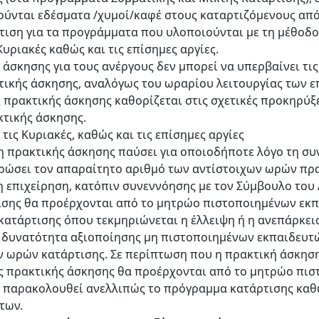
γούνται εδέσματα /χυμοί/καφέ στους καταρτιζόμενους απ
τιση για τα προγράμματα που υλοποιούνται με τη μέθοδο
υριακές καθώς και τις επίσημες αργίες.
άσκησης για τους ανέργους δεν μπορεί να υπερβαίνει τις έ
τικής άσκησης, αναλόγως του ωραρίου λειτουργίας των ε
πρακτικής άσκησης καθορίζεται στις σχετικές προκηρύξε
κτικής άσκησης.
τις Κυριακές, καθώς και τις επίσημες αργίες
η πρακτικής άσκησης παύσει για οποιοδήποτε λόγο τη συ
ρώσει τον απαραίτητο αριθμό των αντίστοιχων ωρών πρα
η επιχείρηση, κατόπιν συνεννόησης με τον Σύμβουλο του
ισης θα προέρχονται από το μητρώο πιστοποιημένων εκπ
 κατάρτισης όπου τεκμηριώνεται η έλλειψη ή η ανεπάρκε
η δυνατότητα αξιοποίησης μη πιστοποιημένων εκπαιδευτ
ν ωρών κατάρτισης. Σε περίπτωση που η πρακτική άσκησ
ές πρακτικής άσκησης θα προέρχονται από το μητρώο πι
παρακολουθεί ανελλιπώς το πρόγραμμα κατάρτισης καθώς
ήτων.