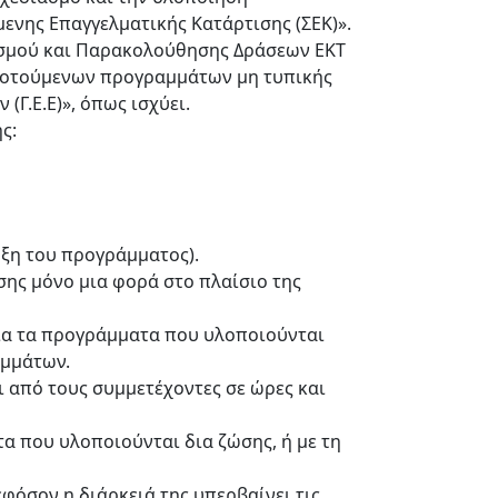
νης Επαγγελματικής Κατάρτισης (ΣΕΚ)».
ονισμού και Παρακολούθησης Δράσεων ΕΚΤ
ιδοτούμενων προγραμμάτων μη τυπικής
(Γ.Ε.Ε)», όπως ισχύει.
ής:
αρξη του προγράμματος).
ης μόνο μια φορά στο πλαίσιο της
 για τα προγράμματα που υλοποιούνται
ιμμάτων.
 από τους συμμετέχοντες σε ώρες και
α που υλοποιούνται δια ζώσης, ή με τη
φόσον η διάρκειά της υπερβαίνει τις