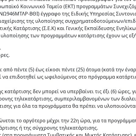
παϊκό Κοινωνικό Ταμείο (ΕΚΤ) προγραμμάτων Συνεχιζόμε
Α: 6ΝΩ946ΜΤΛΡ-ΒΘΙ) έγγραφο της Ειδικής Υπηρεσίας Συντ
 Διαχείρισης της υλοποίησης συγχρηματοδοτούμενων/επ
κής Κατάρτισης (Σ.Ε.Κ) και Γενικής Εκπαίδευσης Ενηλίκων 
οι υλοποίησης των προγραμμάτων κατάρτισης έχουν ως εξ
.
ώρες.
από πέντε (5) έως είκοσι πέντε (25) άτομα (κατά την έν
 να επιδοτηθεί ως ωφελούμενος στο πρόγραμμα κατάρτισ
ς κατάρτισης δεν μπορεί να υπερβαίνει τις έξι (6) ώρες,
γχρονης τηλεκατάρτισης, συμπεριλαμβανομένων των διαλε
ισης για όλα τα προγράμματα θα πρέπει να υλοποιούνται
νεται το αργότερο μέχρι την 22η ώρα, για τα προγράμματ
άρτισης ή της σύγχρονης τηλεκατάρτισης.
 (στα προγράμματα Συμβατικής και Μικτής Κατάρτισης), ε