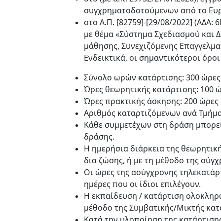
συγχρηματοδοτούμενων από το Ευρω
στο Α.Π. [82759]-[29/08/2022] (ΑΔ
με θέμα «Σύστημα Σχεδιασμού και
μάθησης, Συνεχιζόμενης Επαγγελματι
Ενδεικτικά, οι σημαντικότεροι όρ
Σύνολο ωρών κατάρτισης: 300 ώρες
Ώρες θεωρητικής κατάρτισης: 100 
Ώρες πρακτικής άσκησης: 200 ώρες
Αριθμός καταρτιζόμενων ανά Τμήμα: 
Κάθε συμμετέχων στη δράση μπορεί
δράσης.
Η ημερήσια διάρκεια της θεωρητική
δια ζώσης, ή με τη μέθοδο της σύ
Οι ώρες της ασύγχρονης τηλεκατάρτ
ημέρες που οι ίδιοι επιλέγουν.
Η εκπαίδευση / κατάρτιση ολοκληρώ
μέθοδο της Συμβατικής/Μικτής κατ
Κατά την υλοποίηση της κατάρτισης