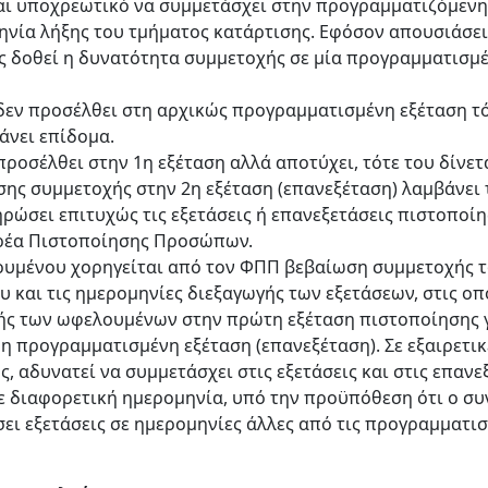
αι υποχρεωτικό να συμμετάσχει στην προγραμματιζόμενη ε
νία λήξης του τμήματος κατάρτισης. Εφόσον απουσιάσει
ς δοθεί η δυνατότητα συμμετοχής σε μία προγραμματισμέν
δεν προσέλθει στη αρχικώς προγραμματισμένη εξέταση τό
άνει επίδομα.
προσέλθει στην 1η εξέταση αλλά αποτύχει, τότε του δίνε
ης συμμετοχής στην 2η εξέταση (επανεξέταση) λαμβάνει 
ώσει επιτυχώς τις εξετάσεις ή επανεξετάσεις πιστοποίη
ρέα Πιστοποίησης Προσώπων.
υμένου χορηγείται από τον ΦΠΠ βεβαίωση συμμετοχής του
 και τις ημερομηνίες διεξαγωγής των εξετάσεων, στις οπο
ής των ωφελουμένων στην πρώτη εξέταση πιστοποίησης 
η προγραμματισμένη εξέταση (επανεξέταση). Σε εξαιρετικέ
, αδυνατεί να συμμετάσχει στις εξετάσεις και στις επαν
σε διαφορετική ημερομηνία, υπό την προϋπόθεση ότι ο σ
ει εξετάσεις σε ημερομηνίες άλλες από τις προγραμματισμ