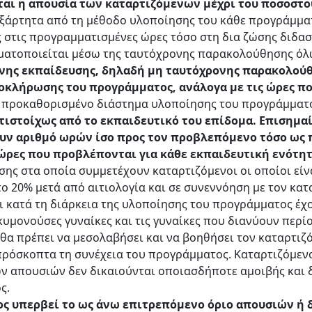
αι η απουσία των καταρτιζόμενων μέχρι του ποσοστού
εξάρτητα από τη μέθοδο υλοποίησης του κάθε προγράμματ
τις προγραμματισμένες ώρες τόσο στη δια ζώσης διδασκ
ματοποιείται μέσω της ταυτόχρονης παρακολούθησης όλ
ονης εκπαίδευσης, δηλαδή μη ταυτόχρονης παρακολούθ
οκλήρωσης του προγράμματος, ανάλογα με τις ώρες πο
ο προκαθορισμένο διάστημα υλοποίησης του προγράμματ
ιστοίχως από το εκπαιδευτικό του επίδομα. Επισημαί
ν αριθμό ωρών ίσo προς τον προβλεπόμενο τόσο ως π
 ώρες που προβλέπονται για κάθε εκπαιδευτική ενότη
σης στα οποία συμμετέχουν καταρτιζόμενοι οι οποίοι είν
 20% μετά από αιτιολογία και σε συνεννόηση με τον κατα
οι κατά τη διάρκεια της υλοποίησης του προγράμματος έ
κυμονούσες γυναίκες και τις γυναίκες που διανύουν περίο
 πρέπει να μεσολαβήσει και να βοηθήσει τον καταρτιζόμ
ρόσκοπτα τη συνέχεια του προγράμματος. Καταρτιζόμεν
 απουσιών δεν δικαιούνται οποιασδήποτε αμοιβής και δ
ς.
 υπερβεί το ως άνω επιτρεπόμενο όριο απουσιών ή δε