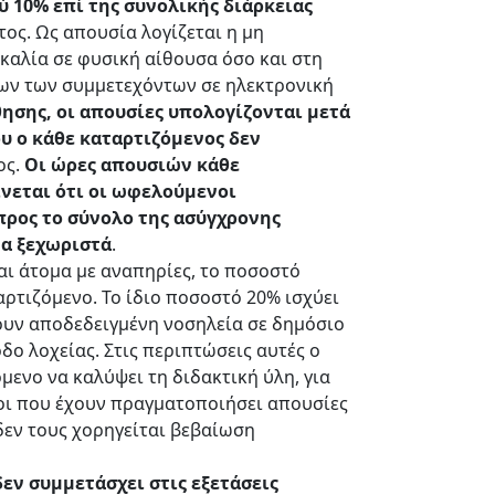
 10% επί της συνολικής διάρκειας
ος. Ως απουσία λογίζεται η μη
αλία σε φυσική αίθουσα όσο και στη
ων των συμμετεχόντων σε ηλεκτρονική
ησης, οι απουσίες υπολογίζονται μετά
υ ο κάθε καταρτιζόμενος δεν
ος.
Οι ώρες απουσιών κάθε
νεται ότι οι ωφελούμενοι
ρος το σύνολο της ασύγχρονης
τα ξεχωριστά
.
αι άτομα με αναπηρίες, το ποσοστό
ρτιζόμενο. Το ίδιο ποσοστό 20% ισχύει
χουν αποδεδειγμένη νοσηλεία σε δημόσιο
δο λοχείας. Στις περιπτώσεις αυτές ο
ενο να καλύψει τη διδακτική ύλη, για
οι που έχουν πραγματοποιήσει απουσίες
εν τους χορηγείται βεβαίωση
ν συμμετάσχει στις εξετάσεις