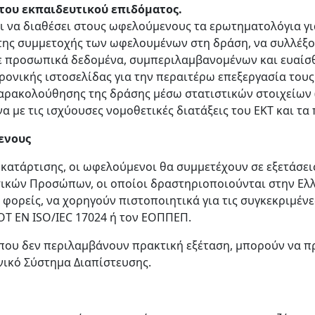
 του εκπαιδευτικού επιδόματος.
 να διαθέσει στους ωφελούμενους τα ερωτηματολόγια γ
η) της συμμετοχής των ωφελουμένων στη δράση, να συλλέ
προσωπικά δεδομένα, συμπεριλαμβανομένων και ευαίσθη
νικής ιστοσελίδας για την περαιτέρω επεξεργασία τους 
παρακολούθησης της δράσης μέσω στατιστικών στοιχείων
 με τις ισχύουσες νομοθετικές διατάξεις του ΕΚΤ και τα
ενους
ατάρτισης, οι ωφελούμενοι θα συμμετέχουν σε εξετάσει
κών Προσώπων, οι οποίοι δραστηριοποιούνται στην Ελλάδ
ς φορείς, να χορηγούν πιστοποιητικά για τις συγκεκριμέν
ΟΤ EN ISO/IEC 17024 ή τον ΕΟΠΠΕΠ.
 που δεν περιλαμβάνουν πρακτική εξέταση, μπορούν να 
θνικό Σύστημα Διαπίστευσης.