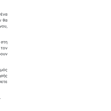
νένα
ν θα
νου,
 στη
 τον
δουν
θμός
ησής
σετε
.