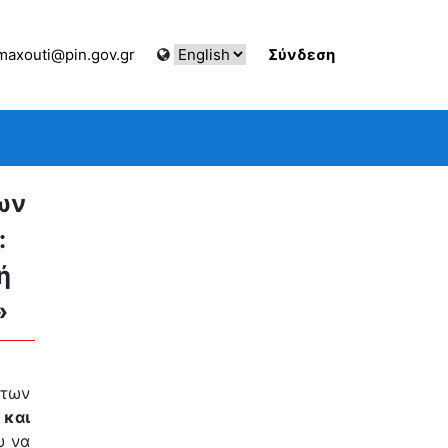
axouti@pin.gov.gr
Σύνδεση
ων
:
ή
»
των
και
υ να