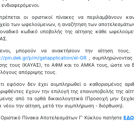
 ενδιαφερόμενοι.
τρέπεται οι οριστικοί πίνακες να περιλαμβάνουν κα
χείο των ωφελούμενων, η αναζήτηση των αποτελεσμάτω
μοναδικό κωδικό υποβολής της αίτησης κάθε ωφελούμε
ΑΣ.
μενοι, μπορούν να ανακτήσουν την αίτηση τους,
://pin.dek.gr/p/m/getapplication/el-GR
, συμπληρώνοντας
ησης τους (ΚΑΥΑΣ), το ΑΦΜ και το ΑΜΚΑ τους, ώστε να 
 λόγους απόρριψης τους.
ότι εφόσον δεν έχει συμπληρωθεί ο καθορισμένος αρι
ρριφθέντες έχουν την επιλογή της επανυποβολής της αίτ
μενης από τα ορθά δικαιολογητικά (Προσοχή μην ξεχά
 νέου την αίτηση, μετά την συμπλήρωση - διόρθωση).
ον Οριστικό Πίνακα Αποτελεσμάτων Γ' Κύκλου πατήστε
ΕΔΩ