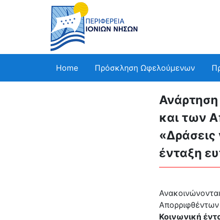
Home
Πρόσκληση Ωφελούμενων
Π
Ανάρτηση
και των Α
«Δράσεις 
ένταξη ε
Ανακοινώνοντ
Απορριφθέντω
Κοινωνική έντ